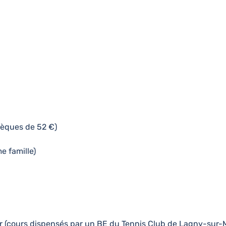
hèques de 52 €)
e famille)
ur (cours dispensés par un BE du Tennis Club de Lagny-sur-