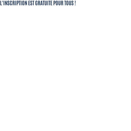
L'INSCRIPTION EST GRATUITE POUR TOUS !
Le réseau des 13 médiathèques en Marne et Gondoire offre
un accès gratuit à plus de 227 000 documents (livres,
magazines, CD, DVD, liseurs et ressources numériques).