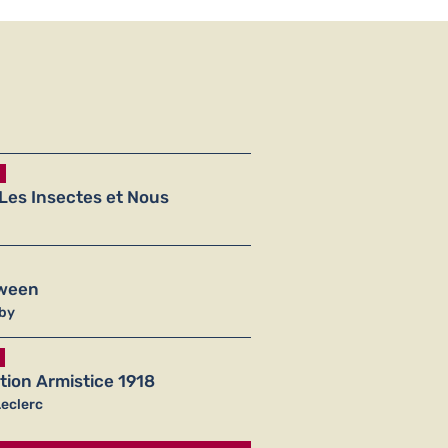
Les Insectes et Nous
oween
by
Lire la suite
on Armistice 1918
Leclerc