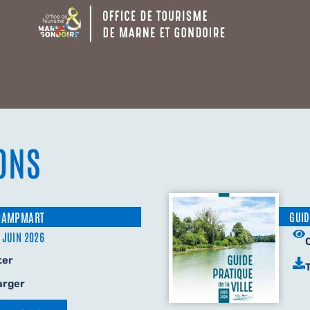
ONS
 DAMPMART
GUID
 JUIN 2026
ter
arger