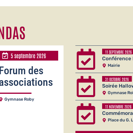
Lire la suite
ENDAS
11 SEPTEMBRE 2026
5 septembre 2026
Conférence 
Mairie
Forum des
associations
31 OCTOBRE 2026
Soirée Hall
Gymnase Ro
Gymnase Roby
11 NOVEMBRE 2026
Commémorati
Lire la suite
Place du G. 